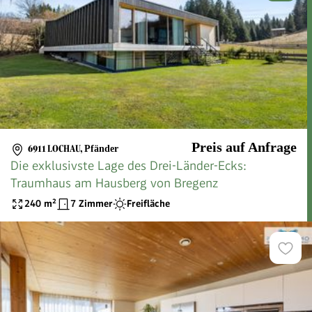
Preis auf Anfrage
6911 LOCHAU
,
Pfänder
Die exklusivste Lage des Drei-Länder-Ecks:
Traumhaus am Hausberg von Bregenz
240
m²
7 Zimmer
Freifläche