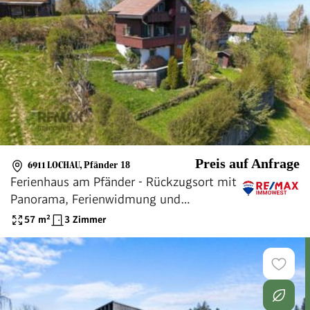
Preis auf Anfrage
6911 LOCHAU
,
Pfänder 18
Ferienhaus am Pfänder - Rückzugsort mit
Panorama, Ferienwidmung und
Vermietungspotenzial
57
m²
3 Zimmer