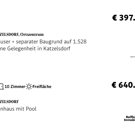
€ 397
TZELSDORF
,
Ortszentrum
ser + separater Baugrund auf 1.528
ene Gelegenheit in Katzelsdorf
€ 640
10 Zimmer
Freifläche
TZELSDORF
enhaus mit Pool