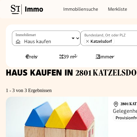
Immo
Immobiliensuche
Merkliste
Immobilienart
Bundesland, Ort oder PLZ
Katzelsdorf
Preis
139 m²
Zimmer
HAUS KAUFEN IN
2801 KATZELSDOR
1 - 3 von 3 Ergebnissen
2801 KA
Gelegenhei
Provisionfr