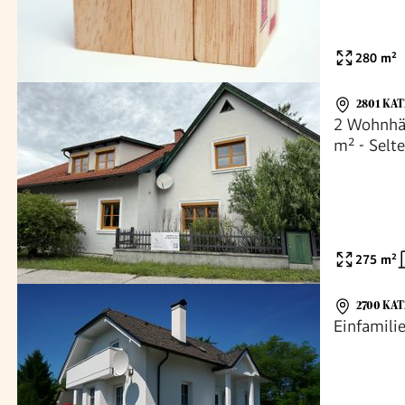
280
m²
2801 KA
2 Wohnhäu
m² - Selt
275
m²
2700 KA
Einfamili