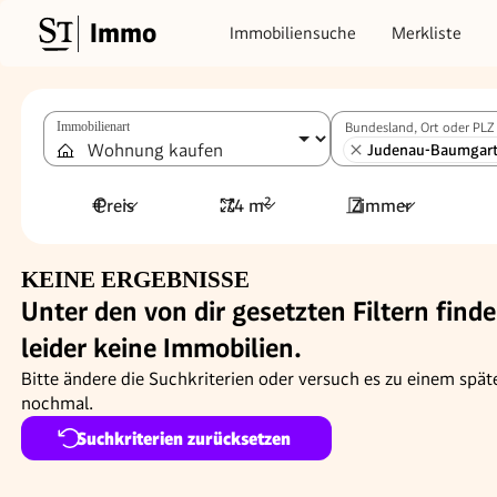
Immo
Immobiliensuche
Merkliste
Immobilienart
Bundesland, Ort oder PLZ
Judenau-Baumgar
Preis
74 m²
Zimmer
KEINE ERGEBNISSE
Unter den von dir gesetzten Filtern finde
leider keine Immobilien.
Bitte ändere die Suchkriterien oder versuch es zu einem spät
nochmal.
Suchkriterien zurücksetzen