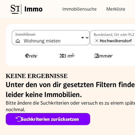
Immo
Immobiliensuche
Merkliste
Immobilienart
Bundesland, Ort oder PLZ
Hochwolkersdorf
Preis
93 m²
Zimmer
KEINE ERGEBNISSE
Unter den von dir gesetzten Filtern finde
leider keine Immobilien.
Bitte ändere die Suchkriterien oder versuch es zu einem spät
nochmal.
Suchkriterien zurücksetzen