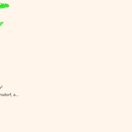
m²
Wohnung mieten Winzendorf-Muthmannsdorf, ab 93 m²