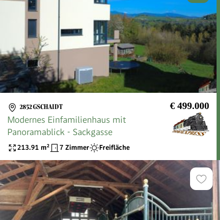
€ 499.000
2852 GSCHAIDT
Modernes Einfamilienhaus mit
Panoramablick - Sackgasse
213.91
m²
7 Zimmer
Freifläche