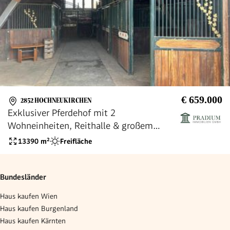
€ 659.000
2852 HOCHNEUKIRCHEN
Exklusiver Pferdehof mit 2
Wohneinheiten, Reithalle & großem
Grund in Hochneukirchen
13390
m²
Freifläche
Bundesländer
Haus kaufen Wien
Haus kaufen Burgenland
Haus kaufen Kärnten