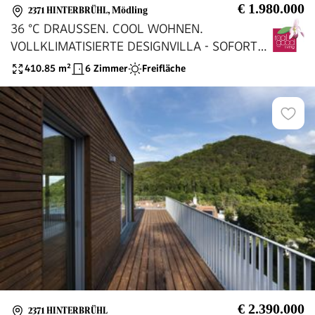
€ 1.980.000
2371 HINTERBRÜHL
,
Mödling
36 °C DRAUSSEN. COOL WOHNEN.
VOLLKLIMATISIERTE DESIGNVILLA - SOFORT
BEZIEHBAR
410.85
m²
6 Zimmer
Freifläche
€ 2.390.000
2371 HINTERBRÜHL