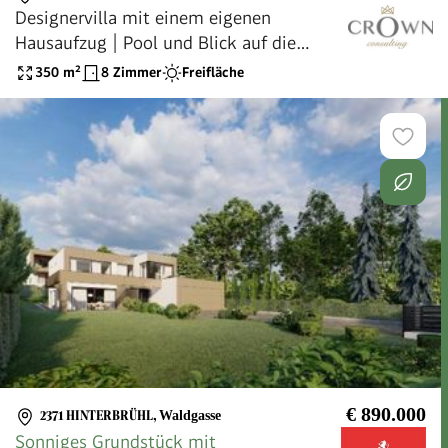
Designervilla mit einem eigenen
Hausaufzug | Pool und Blick auf die
Grünfläche
350
m²
8 Zimmer
Freifläche
€ 890.000
2371 HINTERBRÜHL
,
Waldgasse
Sonniges Grundstück mit