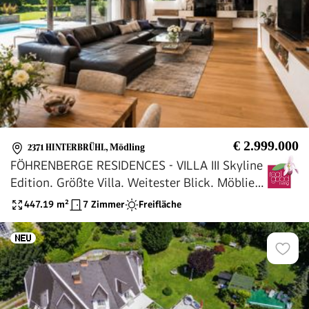
€ 2.999.000
2371 HINTERBRÜHL
,
Mödling
FÖHRENBERGE RESIDENCES - VILLA III Skyline
Edition. Größte Villa. Weitester Blick. Möbliert.
Klimatisiert.
447.19
m²
7 Zimmer
Freifläche