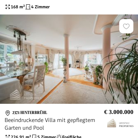
168
m²
4 Zimmer
€ 3.000.000
2371 HINTERBRÜHL
Beeindruckende Villa mit gepflegtem
Garten und Pool
226.91
m²
5 Zimmer
Freifläche