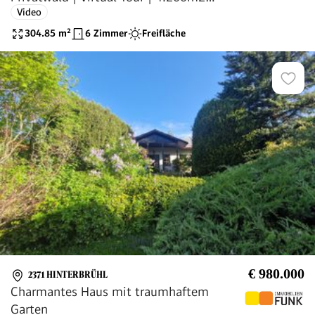
Video
Garten | 25 min. in den 1. Bezirk | Pool &
Sauna
304.85
m²
6 Zimmer
Freifläche
€ 980.000
2371 HINTERBRÜHL
Charmantes Haus mit traumhaftem
Garten