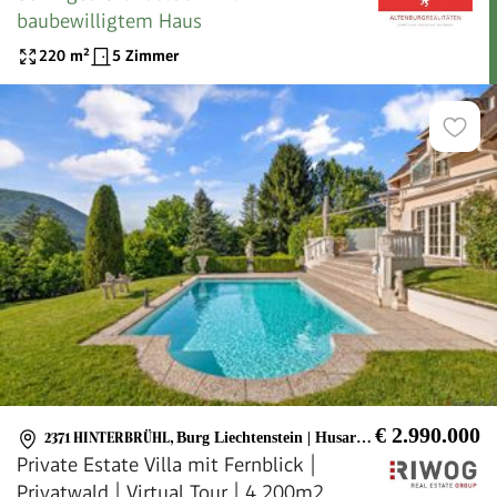
baubewilligtem Haus
220
m²
5 Zimmer
€ 2.990.000
2371 HINTERBRÜHL
,
Burg Liechtenstein | Husaren Tempel
Private Estate Villa mit Fernblick |
Privatwald | Virtual Tour | 4.200m2