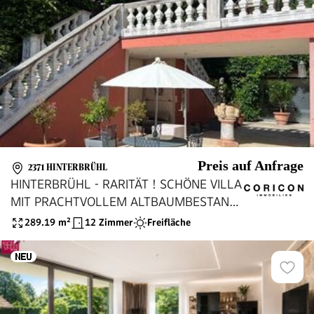
Preis auf Anfrage
2371 HINTERBRÜHL
HINTERBRÜHL - RARITÄT ! SCHÖNE VILLA
MIT PRACHTVOLLEM ALTBAUMBESTAND
IN TOP ZUSTAND ZUM VERKAUF
289.19
m²
12 Zimmer
Freifläche