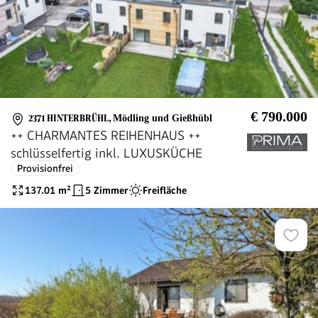
€ 790.000
2371 HINTERBRÜHL
,
Mödling und Gießhübl
++ CHARMANTES REIHENHAUS ++
schlüsselfertig inkl. LUXUSKÜCHE
Provisionfrei
137.01
m²
5 Zimmer
Freifläche