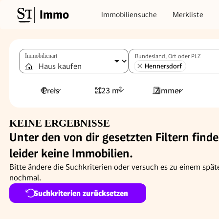
Immo
Immobiliensuche
Merkliste
Immobilienart
Bundesland, Ort oder PLZ
Hennersdorf
Preis
123 m²
Zimmer
KEINE ERGEBNISSE
Unter den von dir gesetzten Filtern finde
leider keine Immobilien.
Bitte ändere die Suchkriterien oder versuch es zu einem spät
nochmal.
Suchkriterien zurücksetzen