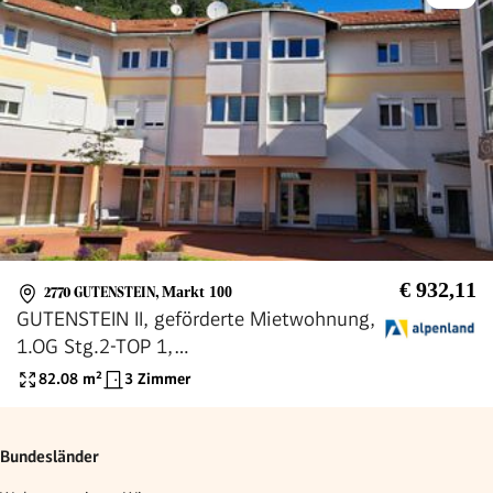
€ 932,11
2770 GUTENSTEIN
,
Markt 100
GUTENSTEIN II, geförderte Mietwohnung,
1.OG Stg.2-TOP 1,
1000/00008340/00001101
82.08
m²
3 Zimmer
Bundesländer