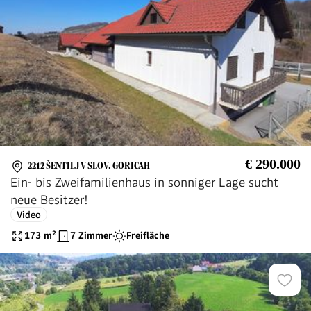
€ 290.000
2212 ŠENTILJ V SLOV. GORICAH
Ein- bis Zweifamilienhaus in sonniger Lage sucht
neue Besitzer!
Video
173
m²
7 Zimmer
Freifläche