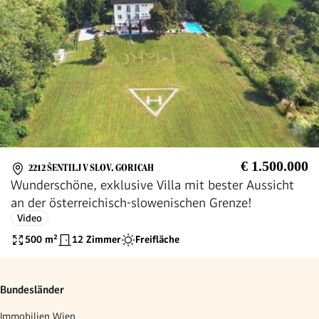
€ 1.500.000
2212 ŠENTILJ V SLOV. GORICAH
Wunderschöne, exklusive Villa mit bester Aussicht
an der österreichisch-slowenischen Grenze!
Video
500
m²
12 Zimmer
Freifläche
Bundesländer
Immobilien Wien