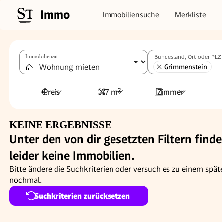
Immo
Immobiliensuche
Merkliste
Immobilienart
Bundesland, Ort oder PLZ
Grimmenstein
Preis
47 m²
Zimmer
KEINE ERGEBNISSE
Unter den von dir gesetzten Filtern finde
leider keine Immobilien.
Bitte ändere die Suchkriterien oder versuch es zu einem spät
nochmal.
Suchkriterien zurücksetzen