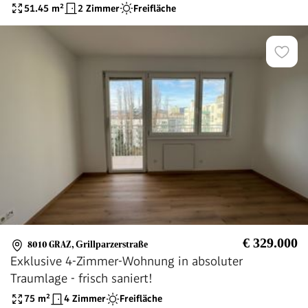
51.45
m²
2 Zimmer
Freifläche
€ 329.000
8010 GRAZ
,
Grillparzerstraße
Exklusive 4-Zimmer-Wohnung in absoluter
Traumlage - frisch saniert!
75
m²
4 Zimmer
Freifläche