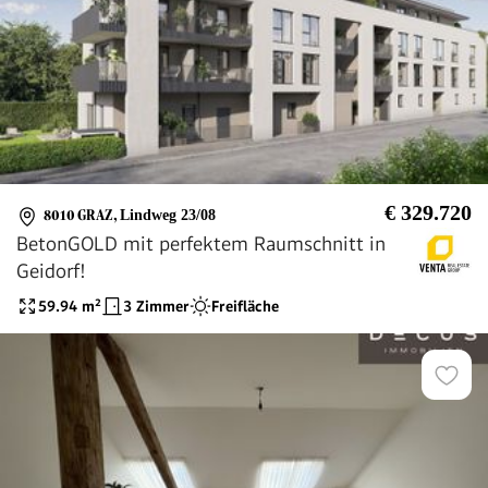
€ 329.720
8010 GRAZ
,
Lindweg 23/08
BetonGOLD mit perfektem Raumschnitt in
Geidorf!
59.94
m²
3 Zimmer
Freifläche