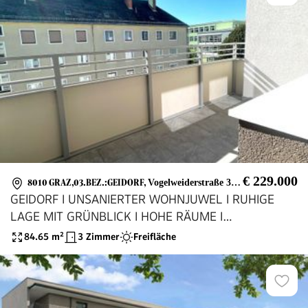
€ 229.000
8010 GRAZ,03.BEZ.:GEIDORF
,
Vogelweiderstraße 36/6
GEIDORF I UNSANIERTER WOHNJUWEL I RUHIGE
LAGE MIT GRÜNBLICK I HOHE RÄUME I
ALTBAUCHARME MIT PARKETT I BAD MIT
84.65
m²
3 Zimmer
Freifläche
BADEWANNE I PROJEKT WOHNEN