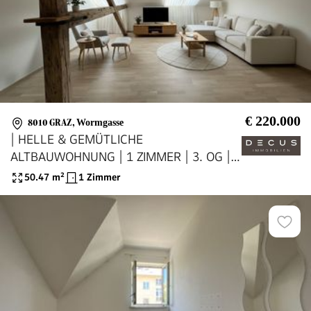
€ 220.000
8010 GRAZ
,
Wormgasse
| HELLE & GEMÜTLICHE
ALTBAUWOHNUNG | 1 ZIMMER | 3. OG |
SANIERT | GRAZ-GEIDORF
50.47
m²
1 Zimmer