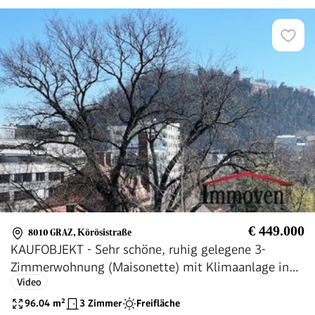
€ 449.000
8010 GRAZ
,
Körösistraße
KAUFOBJEKT - Sehr schöne, ruhig gelegene 3-
Zimmerwohnung (Maisonette) mit Klimaanlage in
Video
Geidorf!
96.04
m²
3 Zimmer
Freifläche