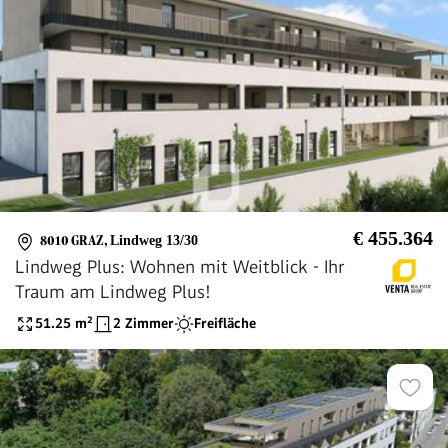
€ 455.364
8010 GRAZ
,
Lindweg 13/30
Lindweg Plus: Wohnen mit Weitblick - Ihr
Traum am Lindweg Plus!
51.25
m²
2 Zimmer
Freifläche