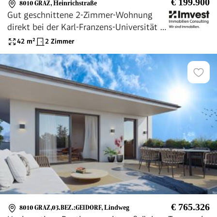
€ 199.900
8010 GRAZ
,
Heinrichstraße
Gut geschnittene 2-Zimmer-Wohnung
direkt bei der Karl-Franzens-Universität in
der Heinrichstraße
42
m²
2 Zimmer
€ 765.326
8010 GRAZ,03.BEZ.:GEIDORF
,
Lindweg