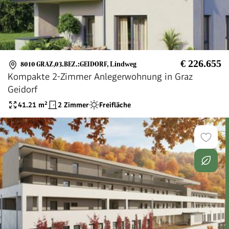
€ 226.655
8010 GRAZ,03.BEZ.:GEIDORF
,
Lindweg
Kompakte 2-Zimmer Anlegerwohnung in Graz
Geidorf
41.21
m²
2 Zimmer
Freifläche