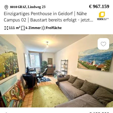
€ 967.159
8010 GRAZ
,
Lindweg 23
Einzigartiges Penthouse in Geidorf | Nähe
Campus 02 | Baustart bereits erfolgt - jetzt
noch mitplanen!
111
m²
4 Zimmer
Freifläche