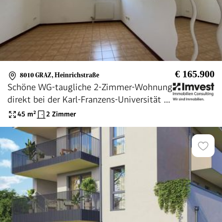
€ 165.900
8010 GRAZ
,
Heinrichstraße
Schöne WG-taugliche 2-Zimmer-Wohnung
direkt bei der Karl-Franzens-Universität in
der Heinrichstraße
45
m²
2 Zimmer