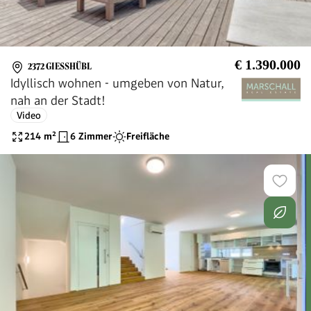
€ 1.390.000
2372 GIESSHÜBL
Idyllisch wohnen - umgeben von Natur,
nah an der Stadt!
Video
214
m²
6 Zimmer
Freifläche