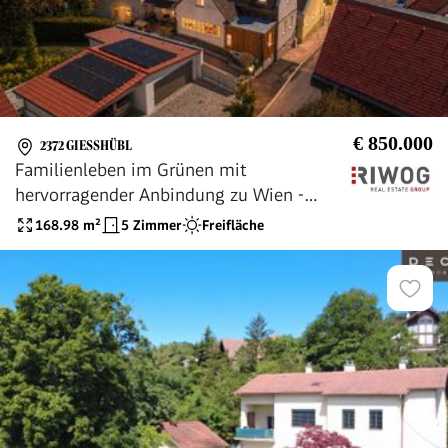
€ 850.000
2372 GIESSHÜBL
Familienleben im Grünen mit
hervorragender Anbindung zu Wien -
großzügiges Grundstück mit Haus und
168.98
m²
5 Zimmer
Freifläche
Garten in Gießhübl