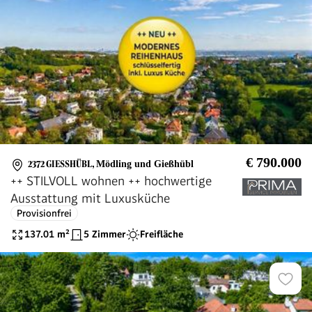
€ 790.000
2372 GIESSHÜBL
,
Mödling und Gießhübl
++ STILVOLL wohnen ++ hochwertige
Ausstattung mit Luxusküche
Provisionfrei
137.01
m²
5 Zimmer
Freifläche