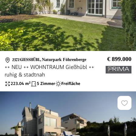
€ 899.000
2372 GIESSHÜBL
,
Naturpark Föhrenberge
++ NEU ++ WOHNTRAUM Gießhübl ++
ruhig & stadtnah
223.04
m²
5 Zimmer
Freifläche