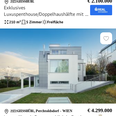
€ 2.100.000
2372 GIESSHÜBL
Exklusives
Luxuspenthouse/Doppelhaushälfte mit 5
Zimmern, 2 Garagenplätzen, Heimkino
210
m²
5 Zimmer
Freifläche
und vielem mehr!
€ 4.299.000
2372 GIESSHÜBL
,
Perchtoldsdorf - WIEN