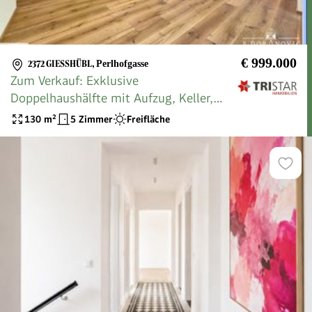
€ 999.000
2372 GIESSHÜBL
,
Perlhofgasse
Zum Verkauf: Exklusive
Doppelhaushälfte mit Aufzug, Keller,
Garten & Terrassen in 2372 Gießhübl -
130
m²
5 Zimmer
Freifläche
Neubau 2022, sofort bezugsfertig!