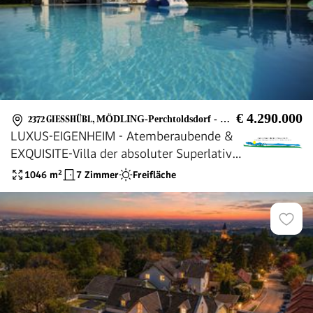
€ 4.290.000
2372 GIESSHÜBL
,
MÖDLING-Perchtoldsdorf - WIEN
LUXUS-EIGENHEIM - Atemberaubende &
EXQUISITE-Villa der absoluter Superlative
in Bestlage GIEßHÜBL mit sensationellem
1046
m²
7 Zimmer
Freifläche
FERNBLICK!