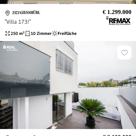
€ 1.299.000
2372 GIESSHÜBL
"Villa 173!"
250
m²
10 Zimmer
Freifläche