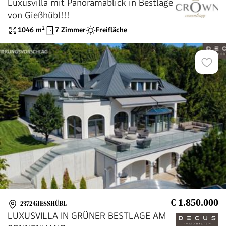
Luxusvilla mit Panoramablick in Bestlage
von Gießhübl!!!
1046
m²
7 Zimmer
Freifläche
€ 1.850.000
2372 GIESSHÜBL
LUXUSVILLA IN GRÜNER BESTLAGE AM