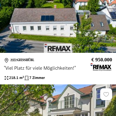
€ 950.000
2372 GIESSHÜBL
"Viel Platz für viele Möglichkeiten!"
218.1
m²
7 Zimmer