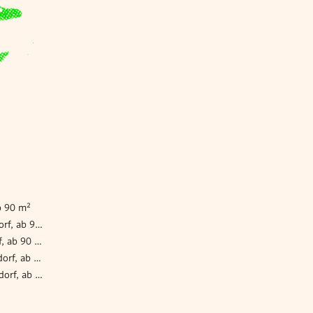
b 90 m²
Gewerbeimmobilie mieten Wiener Neudorf, ab 90 m²
Gewerbeimmobilie mieten Guntramsdorf, ab 90 m²
Gewerbeimmobilie mieten Maria Enzersdorf, ab 90 m²
Gewerbeimmobilie mieten Biedermannsdorf, ab 90 m²