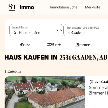
Immo
Immobiliensuche
Merkliste
Immobilienart
Bundesland, Ort oder PLZ
Gaaden
Preis
225 m²
Zimmer
HAUS KAUFEN IN
2531 GAADEN, AB 
1 Ergebnis
2531 GAA
Sommerakt
Zimmer-Ha