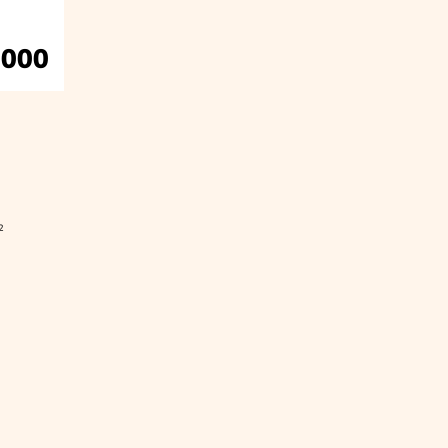
.000
²