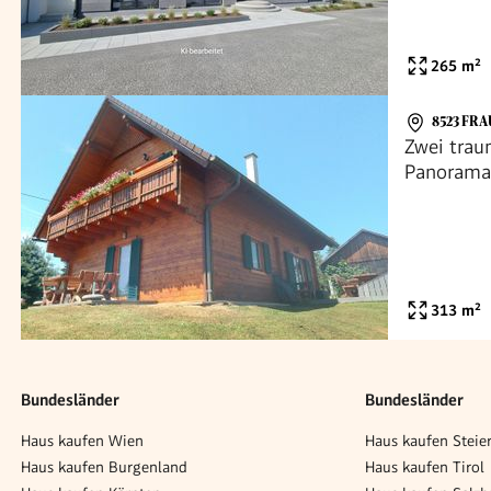
265
m²
8523 FRA
Zwei trau
Panoramab
Bezirk De
313
m²
Bundesländer
Bundesländer
Haus kaufen Wien
Haus kaufen Steie
Haus kaufen Burgenland
Haus kaufen Tirol