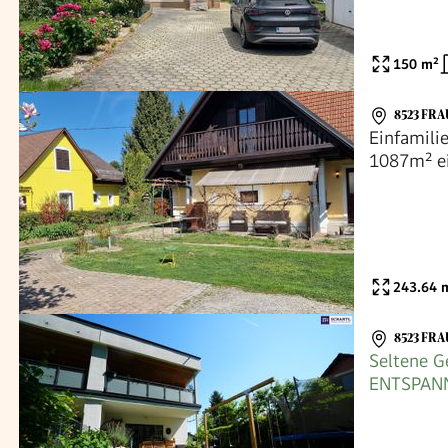
150
m²
8523 FRA
Einfamili
1087m² e
243.64
m
8523 FRA
Seltene G
ENTSPAN
Doppelhau
Naturlage