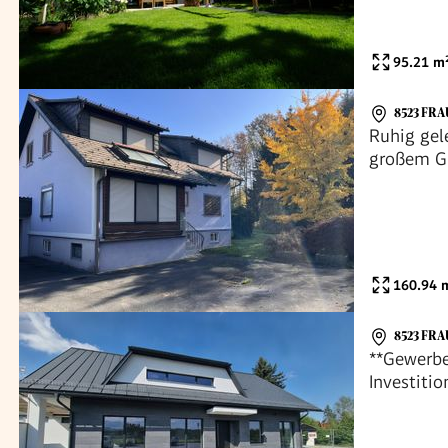
95.21
m
8523 FRA
Ruhig gel
großem Ga
160.94
m
8523 FRA
**Gewerbe
Investiti
Anbindung