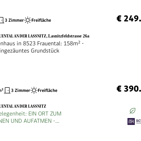
€ 249
3 Zimmer
Freifläche
UENTAL AN DER LASSNITZ
,
Lasnitzfeldstrasse 26a
enhaus in 8523 Frauental: 158m² -
ingezäuntes Grundstück
€ 390
²
3 Zimmer
Freifläche
UENTAL AN DER LASSNITZ
elegenheit: EIN ORT ZUM
NEN UND AUFATMEN -
shälfte zum Wohlfühlen in idyllischer
 mit direktem Zugang zum Wald.