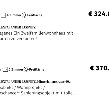
€ 324.
²
4 Zimmer
Freifläche
UENTAL AN DER LASSNITZ
egenes Ein-Zweifamilienwohnhaus mit
rten zu verkaufen!
€ 370
²
5 Zimmer
Freifläche
UENTAL AN DER LASSNITZ
,
Hinterleitenstrasse 60a
objekt / Wohnprojekt /
onschance** Sanierungsobjekt mit toller
-Eine Immobilie für Visionäre