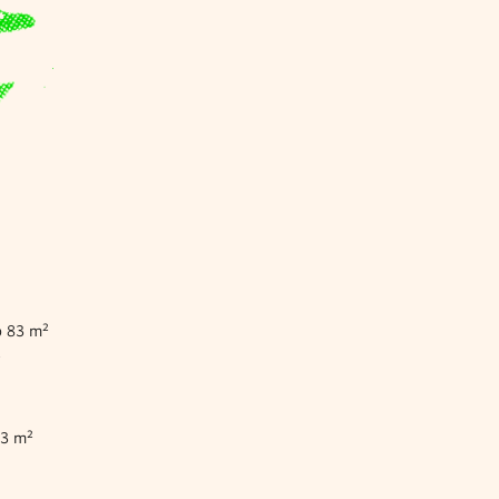
b 83 m²
²
83 m²