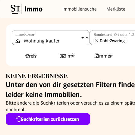
Immo
Immobiliensuche
Merkliste
Immobilienart
Bundesland, Ort oder PLZ
Dobl-Zwaring
Preis
83 m²
Zimmer
KEINE ERGEBNISSE
Unter den von dir gesetzten Filtern finde
leider keine Immobilien.
Bitte ändere die Suchkriterien oder versuch es zu einem spät
nochmal.
Suchkriterien zurücksetzen