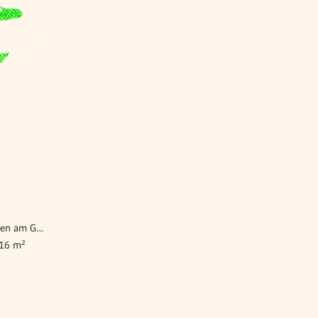
Anlageobjekte Marktgemeinde Neukirchen am Großvenediger, ab 316 m²
316 m²