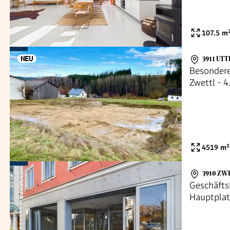
107.5
m
3911 UT
Besondere
Zwettl - 
4519
m²
3910 ZW
Geschäfts
Hauptpla