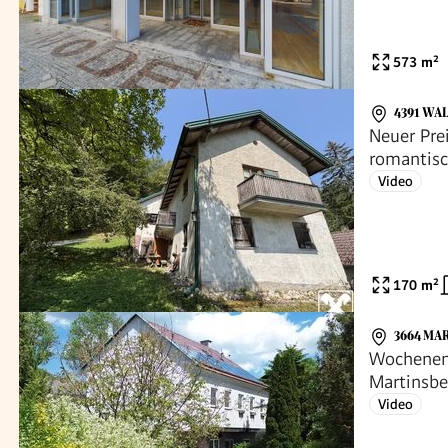
573
m²
4391 WA
Neuer Prei
romantis
Video
170
m²
3664 MA
Wochenend
Martinsbe
Video