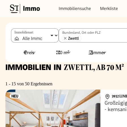
Immo
Immobiliensuche
Merkliste
Immobilienart
Bundesland, Ort oder PLZ
Zwettl
Preis
70 m²
Zimmer
IMMOBILIEN IN
ZWETTL, AB 70 M²
1 - 15 von 50 Ergebnissen
3932 LI
Großzügig
- kernsani
Zwettl