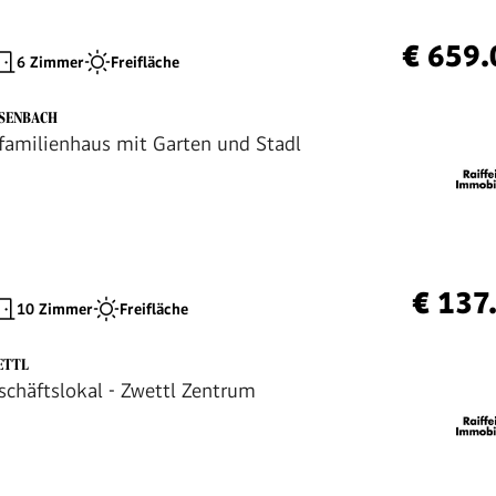
€ 659.
6 Zimmer
Freifläche
HSENBACH
familienhaus mit Garten und Stadl
€ 137
10 Zimmer
Freifläche
ETTL
schäftslokal - Zwettl Zentrum