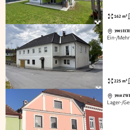
162
m²
3903 EC
Ein-/Mehr
225
m²
3910 ZW
Lager-/Ge