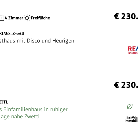
€ 230
4 Zimmer
Freifläche
HRINGS
,
Zwettl
thaus mit Disco und Heurigen
€ 230
ETTL
s Einfamilienhaus in ruhiger
lage nahe Zwettl