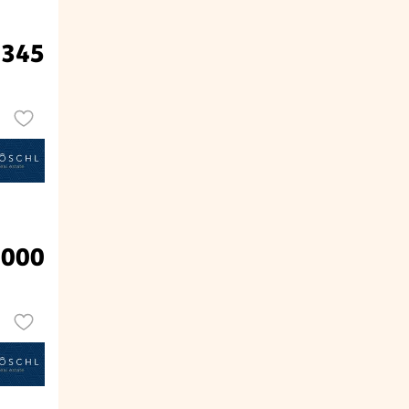
.345
.000