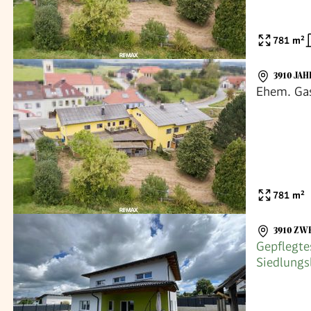
781
m²
3910 JA
Ehem. Gas
781
m²
3910 ZW
Gepflegte
Siedlungs