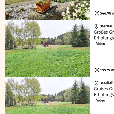
546.98
m
3632 BA
Großes Gr
Erholungsa
Potenzial
Video
19929
m
3632 BA
Großes Gr
Erholungsa
Potenzial
Video