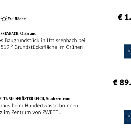
€ 1
²
Freifläche
TISSENBACH
,
Ortsrand
s Baugrundstück in Uttissenbach bei
4.519 ² Grundstücksfläche im Grünen
€ 89
ETTL-NIEDERÖSTERREICH
,
Stadtzentrum
haus beim Hundertwasserbrunnen,
tz im Zentrum von ZWETTL