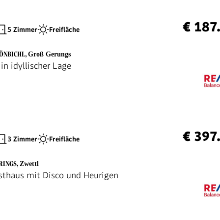
€ 187
5 Zimmer
Freifläche
HÖNBICHL
,
Groß Gerungs
in idyllischer Lage
€ 397
3 Zimmer
Freifläche
HRINGS
,
Zwettl
thaus mit Disco und Heurigen