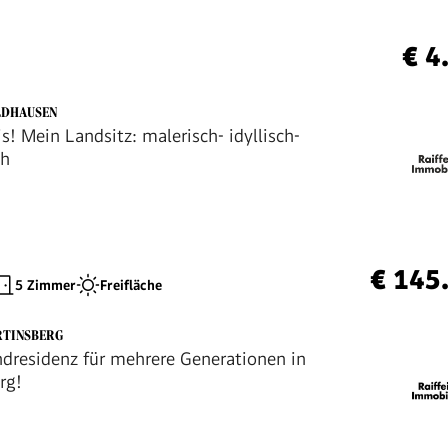
€ 4
LDHAUSEN
s! Mein Landsitz: malerisch- idyllisch-
ch
€ 145
5 Zimmer
Freifläche
RTINSBERG
residenz für mehrere Generationen in
rg!