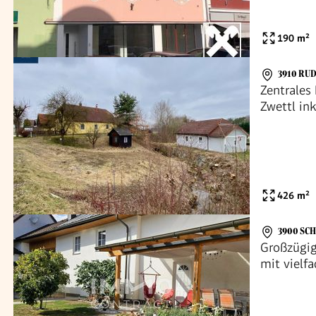
190
m²
3910 RU
Zentrales
Zwettl in
Wohneinh
426
m²
3900 SC
Großzügig
mit vielf