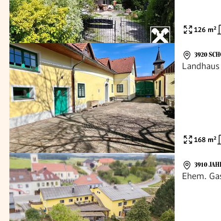
126
m²
3920 SC
Landhaus 
168
m²
3910 JA
Ehem. Gas