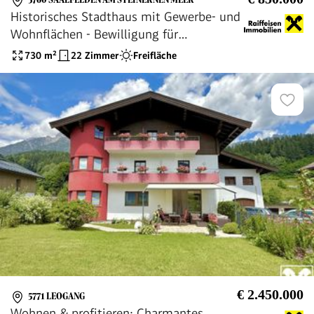
5760 SAALFELDEN AM STEINERNEN MEER
Historisches Stadthaus mit Gewerbe- und
Wohnflächen - Bewilligung für
Beherbergungsbetrieb liegt vor!!
730
m²
22 Zimmer
Freifläche
€ 2.450.000
5771 LEOGANG
Wohnen & profitieren: Charmantes