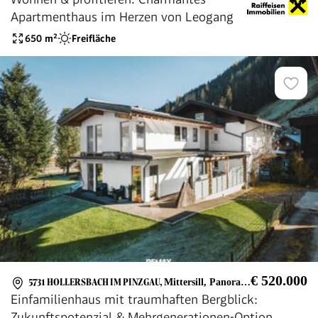
Apartmenthaus im Herzen von Leogang
650
m²
Freifläche
€ 520.000
5731 HOLLERSBACH IM PINZGAU
,
Mittersill, Panoramabahn Kitzbühler Alpen
Einfamilienhaus mit traumhaften Bergblick:
Zukunftspotenzial & Mehrgenerationen-Option