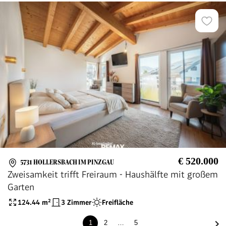
€ 520.000
5731 HOLLERSBACH IM PINZGAU
Zweisamkeit trifft Freiraum - Haushälfte mit großem
Garten
124.44
m²
3 Zimmer
Freifläche
1
2
…
5