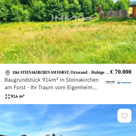
€ 70.000
3261 STEINAKIRCHEN AM FORST
,
Ortsrand - Ruhige Lage
Baugrundstück 914m² in Steinakirchen
am Forst - Ihr Traum vom Eigenheim
wartet!
914
m²