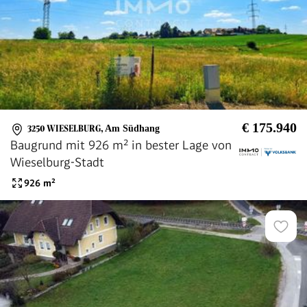
€ 175.940
3250 WIESELBURG
,
Am Südhang
Baugrund mit 926 m² in bester Lage von
Wieselburg-Stadt
926
m²