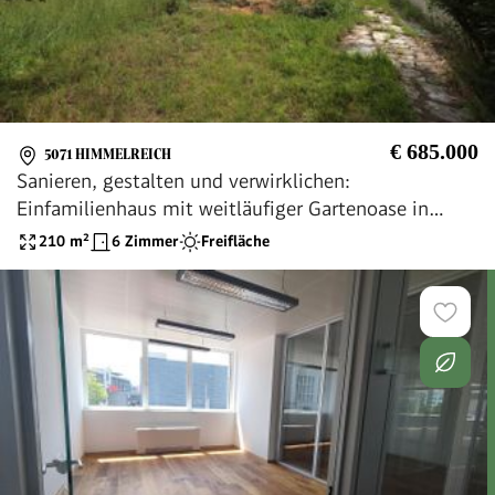
€ 685.000
5071 HIMMELREICH
Sanieren, gestalten und verwirklichen:
Einfamilienhaus mit weitläufiger Gartenoase in
Wals-Siezenheim
210
m²
6 Zimmer
Freifläche