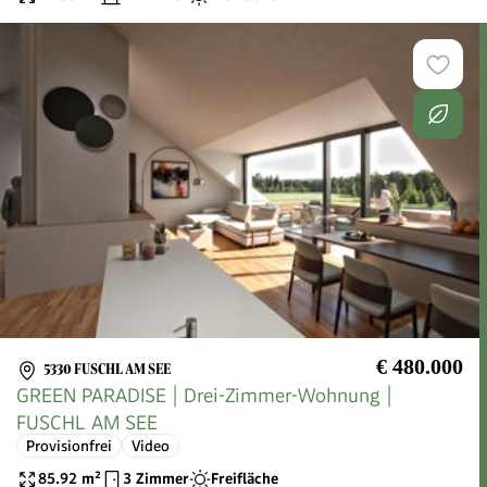
€ 480.000
5330 FUSCHL AM SEE
GREEN PARADISE | Drei-Zimmer-Wohnung |
FUSCHL AM SEE
Provisionfrei
Video
85.92
m²
3 Zimmer
Freifläche