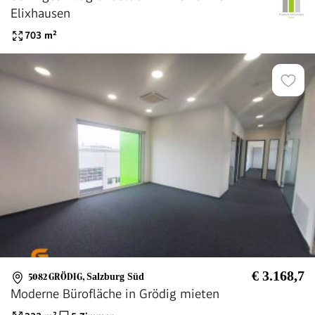
Elixhausen
703
m²
€ 3.168,7
5082 GRÖDIG
,
Salzburg Süd
Moderne Bürofläche in Grödig mieten