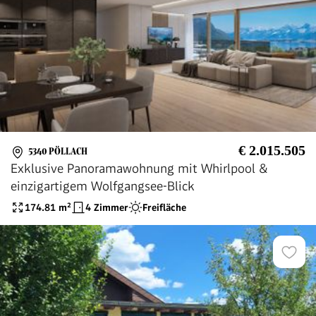
€ 2.015.505
5340 PÖLLACH
Exklusive Panoramawohnung mit Whirlpool &
einzigartigem Wolfgangsee-Blick
174.81
m²
4 Zimmer
Freifläche