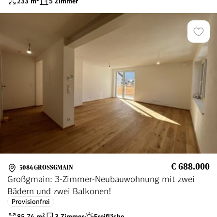
233
m²
5 Zimmer
€ 688.000
5084 GROSSGMAIN
Großgmain: 3-Zimmer-Neubauwohnung mit zwei
Bädern und zwei Balkonen!
Provisionfrei
85.74
m²
3 Zimmer
Freifläche