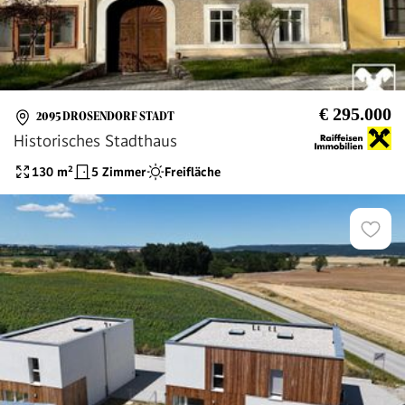
€ 295.000
2095 DROSENDORF STADT
Historisches Stadthaus
130
m²
5 Zimmer
Freifläche