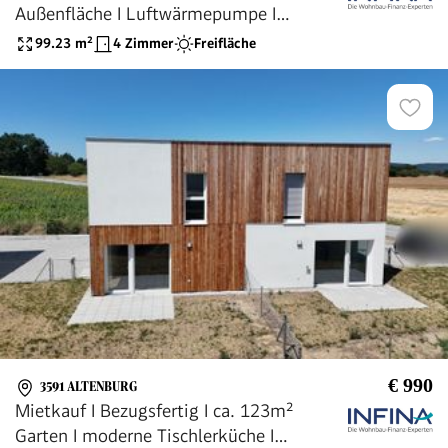
Außenfläche I Luftwärmepumpe I
moderne Tischlerküche I
99.23
m²
4 Zimmer
Freifläche
€ 990
3591 ALTENBURG
Mietkauf I Bezugsfertig I ca. 123m²
Garten I moderne Tischlerküche I