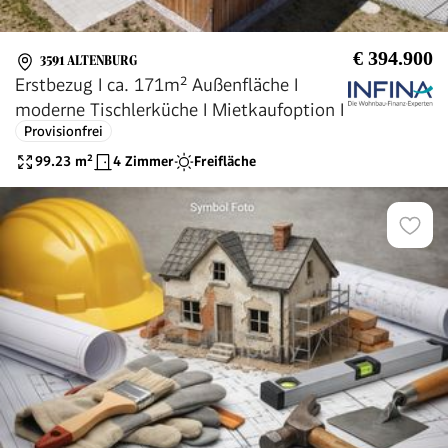
€ 394.900
3591 ALTENBURG
Erstbezug I ca. 171m² Außenfläche I
moderne Tischlerküche I Mietkaufoption I
Provisionfrei
99.23
m²
4 Zimmer
Freifläche