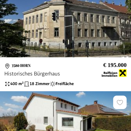
€ 195.000
3580 HORN
Historisches Bürgerhaus
400
m²
18 Zimmer
Freifläche