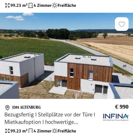
Luftwärmepumpe I
99.23
m²
4 Zimmer
Freifläche
€ 990
3591 ALTENBURG
Bezugsfertig I Stellplätze vor der Türe I
Mietkaufoption I hochwertige
Ausstattung I
99.23
m²
4 Zimmer
Freifläche