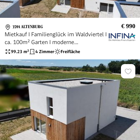
€ 990
3591 ALTENBURG
Mietkauf I Familienglück im Waldviertel I
ca. 100m² Garten I moderne
Tischlerküche I Luftwärmepumpe I
99.23
m²
4 Zimmer
Freifläche