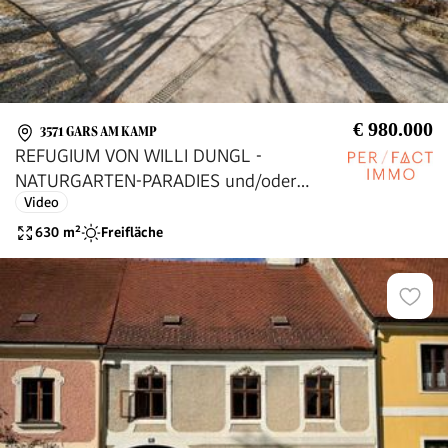
€ 980.000
3571 GARS AM KAMP
REFUGIUM VON WILLI DUNGL -
NATURGARTEN-PARADIES und/oder
Video
SELBSTVERSORGER, DERZEIT 3
WOHNEINHEITEN (AUSBAUBAR) für
630
m²
Freifläche
KURZZEITVERMIETUNG geeignet