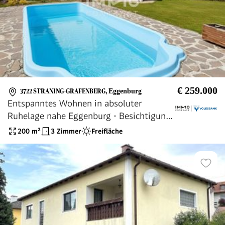
€ 259.000
3722 STRANING-GRAFENBERG
,
Eggenburg
Entspanntes Wohnen in absoluter
Ruhelage nahe Eggenburg - Besichtigung
Freitag 31.7.2026 n.V.
200
m²
3 Zimmer
Freifläche