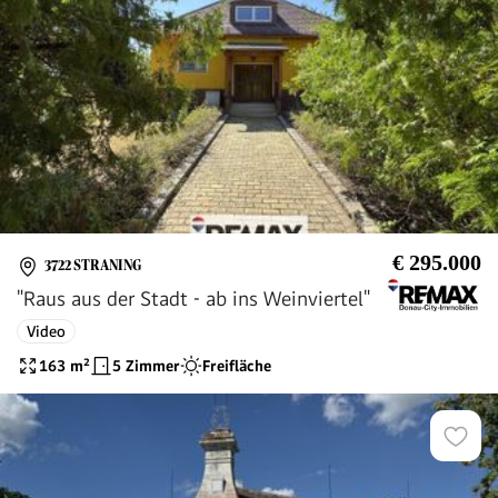
€ 295.000
3722 STRANING
"Raus aus der Stadt - ab ins Weinviertel"
Video
163
m²
5 Zimmer
Freifläche