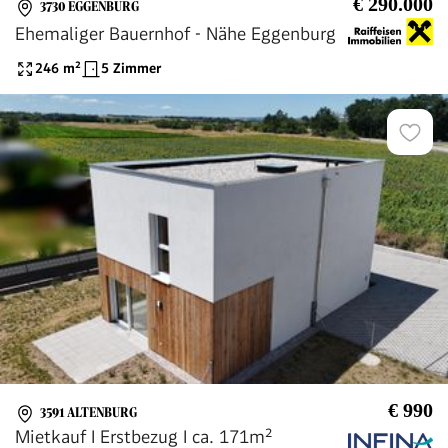
€ 290.000
3730 EGGENBURG
Ehemaliger Bauernhof - Nähe Eggenburg
246
m²
5 Zimmer
€ 990
3591 ALTENBURG
Mietkauf I Erstbezug I ca. 171m²