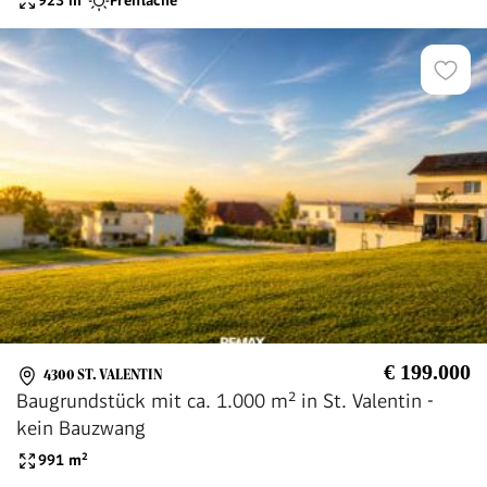
923
m²
Freifläche
€ 199.000
4300 ST. VALENTIN
Baugrundstück mit ca. 1.000 m² in St. Valentin -
kein Bauzwang
991
m²