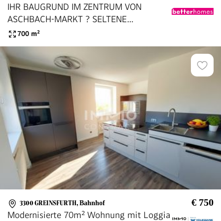
IHR BAUGRUND IM ZENTRUM VON
ASCHBACH-MARKT ? SELTENE
GELEGENHEIT MIT
700
m²
GESTALTUNGSSPIELRAUM
€ 750
3300 GREINSFURTH
,
Bahnhof
Modernisierte 70m² Wohnung mit Loggia