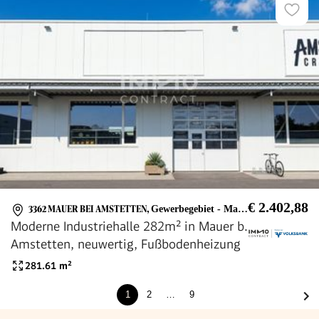
€ 2.402,88
3362 MAUER BEI AMSTETTEN
,
Gewerbegebiet - Mauer
Moderne Industriehalle 282m² in Mauer b.
Amstetten, neuwertig, Fußbodenheizung
281.61
m²
1
2
…
9