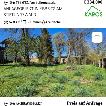
€ 334.000
3341 YBBSITZ
,
Am Stiftungswald
ANLAGEOBJEKT IN YBBSITZ AM
STIFTUNGSWALD!
74.83
m²
3 Zimmer
Freifläche
Preis auf Anfrage
3361 ASCHBACH MARKT