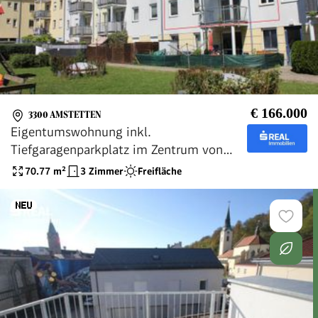
€ 166.000
3300 AMSTETTEN
Eigentumswohnung inkl.
Tiefgaragenparkplatz im Zentrum von
Amstetten!
70.77
m²
3 Zimmer
Freifläche