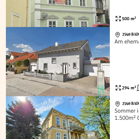
500
m²
2540 BA
Am ehemal
294
m²
2540 BA
Sommer in
1.500m² 