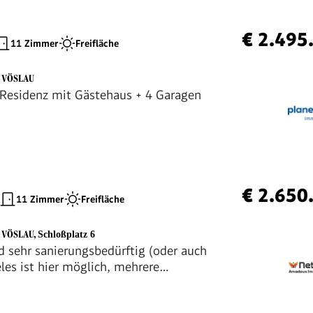
€ 2.495
11 Zimmer
Freifläche
D VÖSLAU
esidenz mit Gästehaus + 4 Garagen
€ 2.650
11 Zimmer
Freifläche
D VÖSLAU
,
Schloßplatz 6
d sehr sanierungsbedürftig (oder auch
eles ist hier möglich, mehrere
ten oder eine neue Villa....