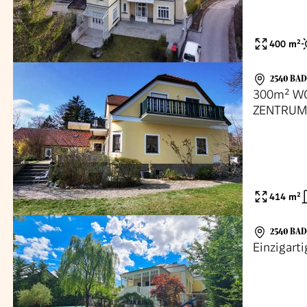
400
m²
2540 BA
300m² W
ZENTRUM
VÖSLAU
414
m²
2540 BA
Einzigarti