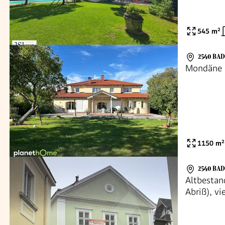
545
m²
2540 BA
Mondäne R
1150
m²
2540 BA
Altbestan
Abriß), vi
Wohneinhei