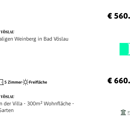
€ 560
D VÖSLAU
igen Weinberg in Bad Vöslau
€ 660
5 Zimmer
Freifläche
D VÖSLAU
 der Villa - 300m² Wohnfläche -
Garten