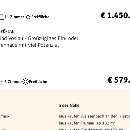
€ 1.450
11 Zimmer
Freifläche
D VÖSLAU
Bad Vöslau - Großzügiges Ein- oder
ienhaus mit viel Potenzial
€ 579
6 Zimmer
Freifläche
In der Nähe
rmark
Haus kaufen Trumau, ab 182 m²