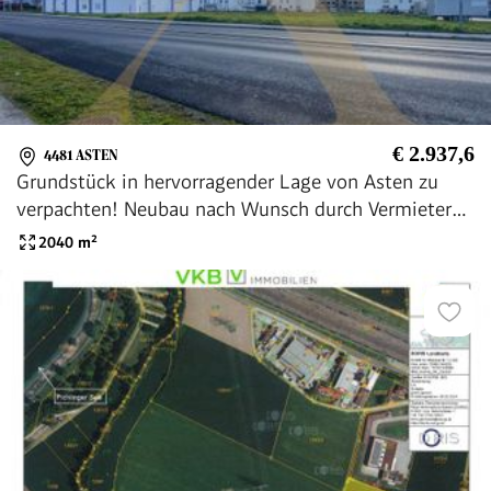
€ 2.937,6
4481 ASTEN
Grundstück in hervorragender Lage von Asten zu
verpachten! Neubau nach Wunsch durch Vermieter
möglich!
2040
m²