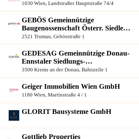
1030 Wien, Landstraßer Hauptstraße 74/4
GEBÖS Gemeinnützige
Baugenossenschaft Österr. Siedler
und Mieter, reg.Gen.m.b.H.
2521 Trumau, Gebösstraße 1
GEDESAG Gemeinnützige Donau-
Ennstaler Siedlungs-
Aktiengesellschaft
3500 Krems an der Donau, Bahnzeile 1
Geiger Immobilien Wien GmbH
1180 Wien, Martinstraße 4 / 1
GLORIT Bausysteme GmbH
Gottlieb Properties