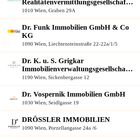
Realitätenvermittlungsgesellschaft
m.b.H.
1010 Wien, Graben 29A
Dr. Funk Immobilien GmbH & Co
KG
1090 Wien, Liechtensteinstraße 22-22a/1/5
Dr. K. u. S. Grigkar
Immobilienverwaltungsgesellschaft
m.b.H.
1190 Wien, Sickenbergasse 12
Dr. Vospernik Immobilien GmbH
1030 Wien, Seidlgasse 19
DRÖSSLER IMMOBILIEN
1090 Wien, Porzellangasse 24a /6