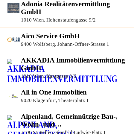
Adonia Realitätenvermittlung
GmbH
1010 Wien, Hohenstaufengasse 9/2
Aico Service GmbH
9400 Wolfsberg, Johann-Offner-Strasse 1
AKKADIA Immobilienvermittlung
GmbH
1010 Wien, Kantgasse 3/6
All in One Immobilien
9020 Klagenfurt, Theaterplatz 1
Alpenland, Gemeinnützige Bau-,
Wohn- und
Siedlungsgenossenschaft
3100 St. Pölten, Siegfrid Ludwig-Platz 1