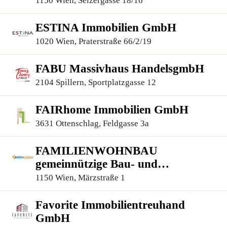
1150 Wien, Selzergasse 18/16
ESTINA Immobilien GmbH
1020 Wien, Praterstraße 66/2/19
FABU Massivhaus HandelsgmbH
2104 Spillern, Sportplatzgasse 12
FAIRhome Immobilien GmbH
3631 Ottenschlag, Feldgasse 3a
FAMILIENWOHNBAU
gemeinnützige Bau- und
Siedlungsges.m.b.H.
1150 Wien, Märzstraße 1
Favorite Immobilientreuhand
GmbH