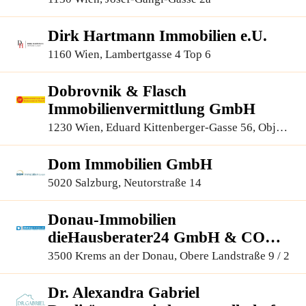
Dirk Hartmann Immobilien e.U.
1160 Wien, Lambertgasse 4 Top 6
Dobrovnik & Flasch
Immobilienvermittlung GmbH
1230 Wien, Eduard Kittenberger-Gasse 56, Objekt
6, 1.OG 110+111
Dom Immobilien GmbH
5020 Salzburg, Neutorstraße 14
Donau-Immobilien
dieHausberater24 GmbH & CO
KG
3500 Krems an der Donau, Obere Landstraße 9 / 2
Dr. Alexandra Gabriel