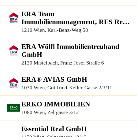
96
ERA Team
Immobilienmanagement, RES Real
Estate Services GmbH
1210 Wien, Karl-Benz-Weg 58
ERA Wölfl Immobilientreuhand
GmbH
2130 Mistelbach, Franz Josef Straße 6
ERA® AVIAS GmbH
1030 Wien, Gottfried-Keller-Gasse 2/3/11
ERKO IMMOBILIEN
1080 Wien, Zeltgasse 3/12
Essential Real GmbH