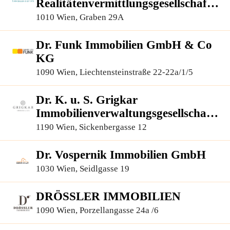
Realitätenvermittlungsgesellschaft
m.b.H.
1010 Wien, Graben 29A
Dr. Funk Immobilien GmbH & Co
KG
1090 Wien, Liechtensteinstraße 22-22a/1/5
Dr. K. u. S. Grigkar
Immobilienverwaltungsgesellschaft
m.b.H.
1190 Wien, Sickenbergasse 12
Dr. Vospernik Immobilien GmbH
1030 Wien, Seidlgasse 19
DRÖSSLER IMMOBILIEN
1090 Wien, Porzellangasse 24a /6