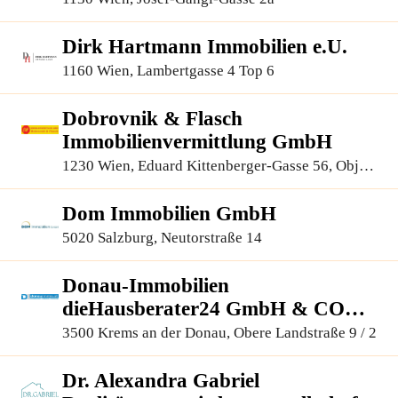
Dirk Hartmann Immobilien e.U.
1160 Wien, Lambertgasse 4 Top 6
Dobrovnik & Flasch
Immobilienvermittlung GmbH
1230 Wien, Eduard Kittenberger-Gasse 56, Objekt
6, 1.OG 110+111
Dom Immobilien GmbH
5020 Salzburg, Neutorstraße 14
Donau-Immobilien
dieHausberater24 GmbH & CO
KG
3500 Krems an der Donau, Obere Landstraße 9 / 2
Dr. Alexandra Gabriel