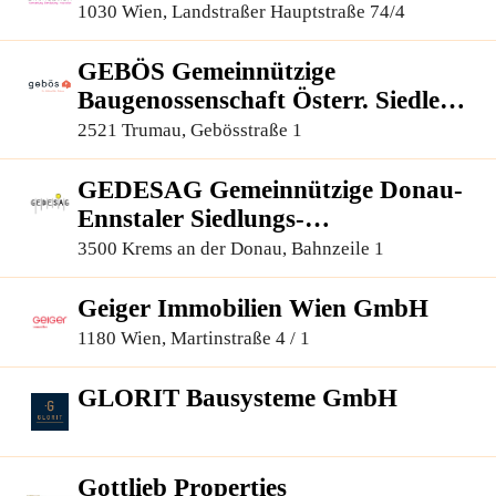
1030 Wien, Landstraßer Hauptstraße 74/4
GEBÖS Gemeinnützige
Baugenossenschaft Österr. Siedler
und Mieter, reg.Gen.m.b.H.
2521 Trumau, Gebösstraße 1
GEDESAG Gemeinnützige Donau-
Ennstaler Siedlungs-
Aktiengesellschaft
3500 Krems an der Donau, Bahnzeile 1
Geiger Immobilien Wien GmbH
1180 Wien, Martinstraße 4 / 1
GLORIT Bausysteme GmbH
Gottlieb Properties