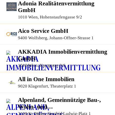
Adonia Realitätenvermittlung
GmbH
1010 Wien, Hohenstaufengasse 9/2
Aico Service GmbH
9400 Wolfsberg, Johann-Offner-Strasse 1
AKKADIA Immobilienvermittlung
GmbH
1010 Wien, Kantgasse 3/6
All in One Immobilien
9020 Klagenfurt, Theaterplatz 1
Alpenland, Gemeinnützige Bau-,
Wohn- und
Siedlungsgenossenschaft
3100 St. Pölten, Siegfrid Ludwig-Platz 1