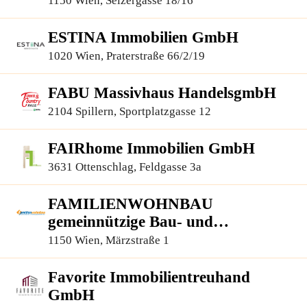
1150 Wien, Selzergasse 18/16
ESTINA Immobilien GmbH
1020 Wien, Praterstraße 66/2/19
FABU Massivhaus HandelsgmbH
2104 Spillern, Sportplatzgasse 12
FAIRhome Immobilien GmbH
3631 Ottenschlag, Feldgasse 3a
FAMILIENWOHNBAU
gemeinnützige Bau- und
Siedlungsges.m.b.H.
1150 Wien, Märzstraße 1
Favorite Immobilientreuhand
GmbH