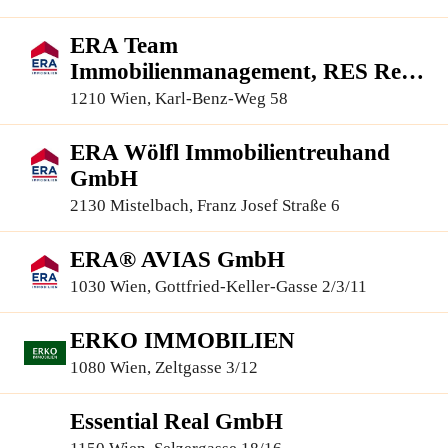
96
ERA Team
Immobilienmanagement, RES Real
Estate Services GmbH
1210 Wien, Karl-Benz-Weg 58
ERA Wölfl Immobilientreuhand
GmbH
2130 Mistelbach, Franz Josef Straße 6
ERA® AVIAS GmbH
1030 Wien, Gottfried-Keller-Gasse 2/3/11
ERKO IMMOBILIEN
1080 Wien, Zeltgasse 3/12
Essential Real GmbH