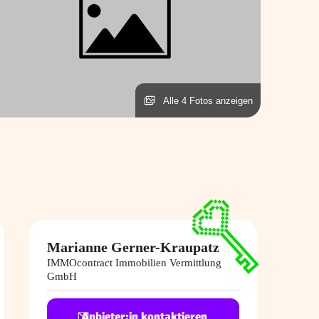
Alle 4 Fotos anzeigen
Marianne Gerner-​Kraupatz
IMMOcontract Immobilien Vermittlung
GmbH
Anbieter:in kontaktieren