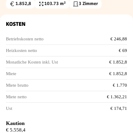
1.852,8
103.73 m²
3 Zimmer
Gesamtmiete
Wohnfläche
€
KOSTEN
Betriebskosten netto
€ 246,88
Heizkosten netto
€ 69
Monatliche Kosten inkl. Ust
€ 1.852,8
Miete
€ 1.852,8
Miete brutto
€ 1.770
Miete netto
€ 1.362,21
Ust
€ 174,71
Kaution
€ 5.558,4