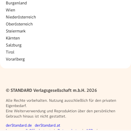
Burgenland
Wien
Niederösterreich
Oberösterreich
Steiermark
Kärnten
Salzburg
Tirol
Vorarlberg
© STANDARD Verlagsgesellschaft m.b.H. 2026
Alle Rechte vorbehalten. Nutzung ausschließlich für den privaten
Eigenbedarf.
Eine Weiterverwendung und Reproduktion über den persönlichen
Gebrauch hinaus ist nicht gestattet.
Weitere Angebote
derStandard.de
derStandard.at
Rechtliches
Impressum & Offenlegung
Datenschutz
AGB