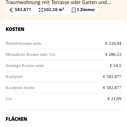
Traumwohnung mit Terrasse oder Garten und
Fernblick Nähe Maurer Wald PROVISIONSFREI !!
582.877
102.28 m²
3 Zimmer
Kaufpreis
Wohnfläche
€
KOSTEN
Betriebskosten netto
€ 210,94
Monatliche Kosten inkl. Ust
€ 286,53
Sonstige Kosten netto
€ 54,5
Kaufpreis
€ 582.877
Kaufpreis brutto
€ 582.877
Ust
€ 21,09
FLÄCHEN