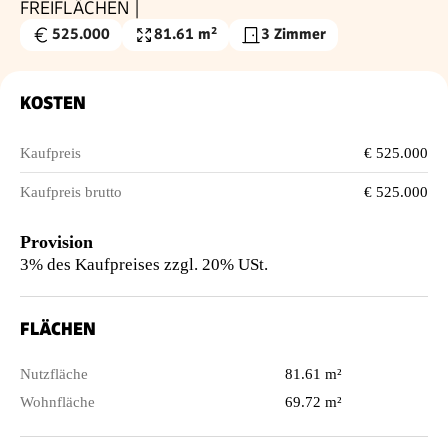
FREIFLÄCHEN |
525.000
81.61 m²
3 Zimmer
Kaufpreis
Nutzfläche
€
KOSTEN
Kaufpreis
€ 525.000
Kaufpreis brutto
€ 525.000
Provision
3% des Kaufpreises zzgl. 20% USt.
FLÄCHEN
Nutzfläche
81.61 m²
Wohnfläche
69.72 m²