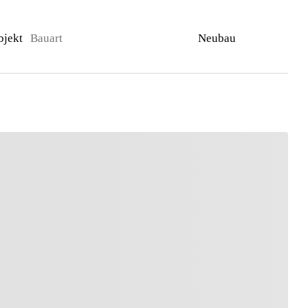
bjekt
Bauart
Neubau