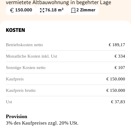
vermietete Altbauwohnung in begehrter Lage
150.000
76.18 m²
2 Zimmer
Kaufpreis
Nutzfläche
€
KOSTEN
Betriebskosten netto
€ 189,17
Monatliche Kosten inkl. Ust
€ 334
Sonstige Kosten netto
€ 107
Kaufpreis
€ 150.000
Kaufpreis brutto
€ 150.000
Ust
€ 37,83
Provision
3% des Kaufpreises zzgl. 20% USt.