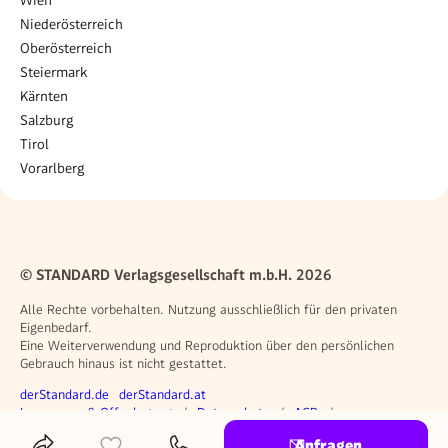
Niederösterreich
Oberösterreich
Steiermark
Kärnten
Salzburg
Tirol
Vorarlberg
© STANDARD Verlagsgesellschaft m.b.H. 2026
Alle Rechte vorbehalten. Nutzung ausschließlich für den privaten
Eigenbedarf.
Eine Weiterverwendung und Reproduktion über den persönlichen
Gebrauch hinaus ist nicht gestattet.
Weitere Angebote
derStandard.de
derStandard.at
Rechtliches
Impressum & Offenlegung
Datenschutz
AGB
Privacy Manager
Anfragen