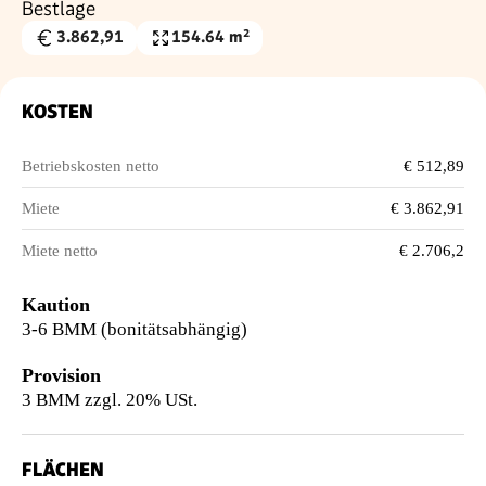
Bestlage
3.862,91
154.64 m²
Gesamtmiete
Nutzfläche
€
KOSTEN
Betriebskosten netto
€ 512,89
Miete
€ 3.862,91
Miete netto
€ 2.706,2
Kaution
3-6 BMM (bonitätsabhängig)
Provision
3 BMM zzgl. 20% USt.
FLÄCHEN