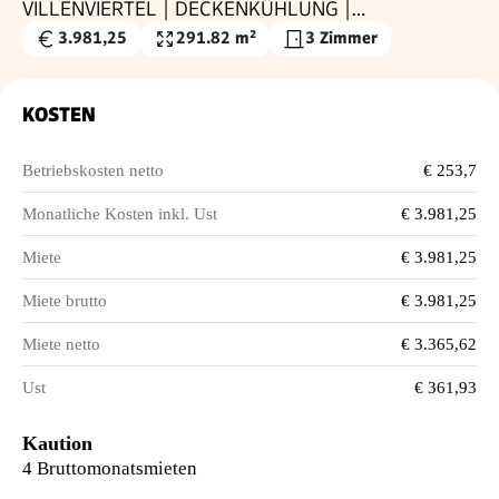
VILLENVIERTEL | DECKENKÜHLUNG |
WÄRMEPUMPE
3.981,25
291.82 m²
3 Zimmer
Gesamtmiete
Nutzfläche
€
KOSTEN
Betriebskosten netto
€ 253,7
Monatliche Kosten inkl. Ust
€ 3.981,25
Miete
€ 3.981,25
Miete brutto
€ 3.981,25
Miete netto
€ 3.365,62
Ust
€ 361,93
Kaution
4 Bruttomonatsmieten