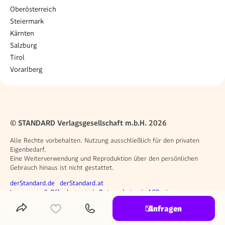
Oberösterreich
Steiermark
Kärnten
Salzburg
Tirol
Vorarlberg
© STANDARD Verlagsgesellschaft m.b.H. 2026
Alle Rechte vorbehalten. Nutzung ausschließlich für den privaten
Eigenbedarf.
Eine Weiterverwendung und Reproduktion über den persönlichen
Gebrauch hinaus ist nicht gestattet.
Weitere Angebote
derStandard.de
derStandard.at
Rechtliches
Impressum & Offenlegung
Datenschutz
AGB
Privacy Manager
Anfragen