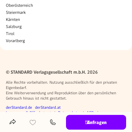
Oberösterreich
Steiermark
Kärnten
Salzburg
Tirol
Vorarlberg
© STANDARD Verlagsgesellschaft m.b.H. 2026
Alle Rechte vorbehalten. Nutzung ausschließlich für den privaten
Eigenbedarf.
Eine Weiterverwendung und Reproduktion über den persönlichen
Gebrauch hinaus ist nicht gestattet.
Weitere Angebote
derStandard.de
derStandard.at
Rechtliches
Impressum & Offenlegung
Datenschutz
AGB
Privacy Manager
Anfragen