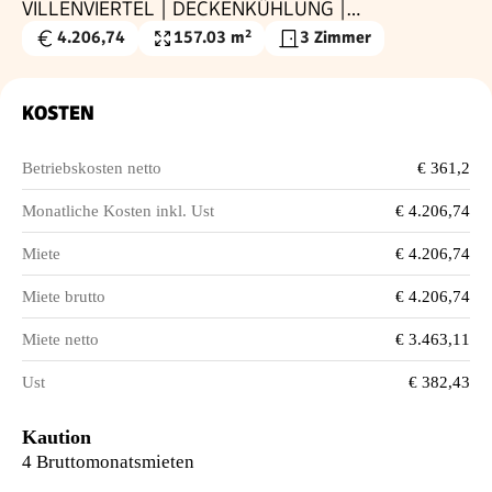
VILLENVIERTEL | DECKENKÜHLUNG |
WÄRMEPUMPE
4.206,74
157.03 m²
3 Zimmer
Gesamtmiete
Nutzfläche
€
KOSTEN
Betriebskosten netto
€ 361,2
Monatliche Kosten inkl. Ust
€ 4.206,74
Miete
€ 4.206,74
Miete brutto
€ 4.206,74
Miete netto
€ 3.463,11
Ust
€ 382,43
Kaution
4 Bruttomonatsmieten