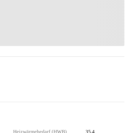
Heizwärmebedarf (HWB)
35.4