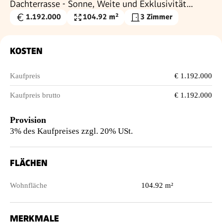
Dachterrasse - Sonne, Weite und Exklusivität
garantiert
1.192.000
104.92 m²
3 Zimmer
Kaufpreis
Wohnfläche
€
KOSTEN
Kaufpreis
€ 1.192.000
Kaufpreis brutto
€ 1.192.000
Provision
3% des Kaufpreises zzgl. 20% USt.
FLÄCHEN
Wohnfläche
104.92 m²
MERKMALE