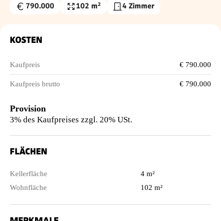
790.000
102 m²
4 Zimmer
Kaufpreis
Wohnfläche
€
KOSTEN
Kaufpreis
€ 790.000
Kaufpreis brutto
€ 790.000
Provision
3% des Kaufpreises zzgl. 20% USt.
FLÄCHEN
Kellerfläche
4 m²
Wohnfläche
102 m²
MERKMALE