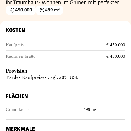
Ihr Traumhaus- Wohnen im Grünen mit perfekter
Anbindung! Wir planen Ihr Traumhaus!
450.000
499 m²
Kaufpreis
Grundfläche
€
KOSTEN
Kaufpreis
€ 450.000
Kaufpreis brutto
€ 450.000
Provision
3% des Kaufpreises zzgl. 20% USt.
FLÄCHEN
Grundfläche
499 m²
MERKMALE