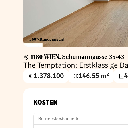
360°-Rundgang
1180 WIEN
,
Schumanngasse 35/43
The Temptation: Erstklassige 
1.378.100
146.55 m²
4
Kaufpreis
Wohnfläche
€
KOSTEN
Betriebskosten netto