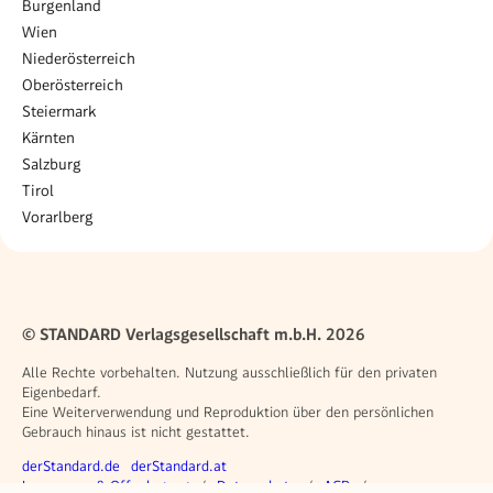
Burgenland
Wien
Niederösterreich
Oberösterreich
Steiermark
Kärnten
Salzburg
Tirol
Vorarlberg
© STANDARD Verlagsgesellschaft m.b.H. 2026
Alle Rechte vorbehalten. Nutzung ausschließlich für den privaten
Eigenbedarf.
Eine Weiterverwendung und Reproduktion über den persönlichen
Gebrauch hinaus ist nicht gestattet.
Weitere Angebote
derStandard.de
derStandard.at
Rechtliches
Impressum & Offenlegung
Datenschutz
AGB