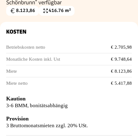
Schönbrunn" verfügbar
8.123,86
416.76 m²
Gesamtmiete
Nutzfläche
€
KOSTEN
Betriebskosten netto
€ 2.705,98
Monatliche Kosten inkl. Ust
€ 9.748,64
Miete
€ 8.123,86
Miete netto
€ 5.417,88
Kaution
3-6 BMM, bonitätsabhängig
Provision
3 Bruttomonatsmieten zzgl. 20% USt.