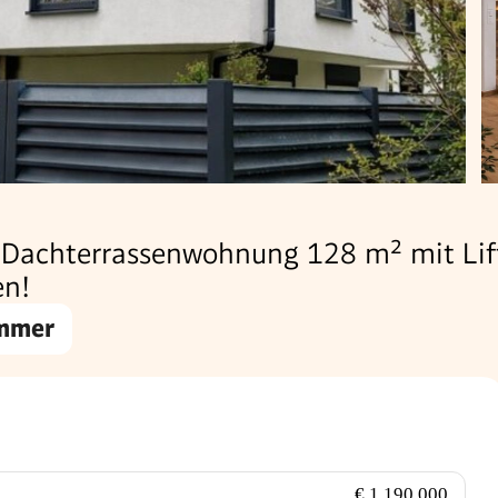
 Dachterrassenwohnung 128 m² mit Lif
en!
immer
€ 1.190.000