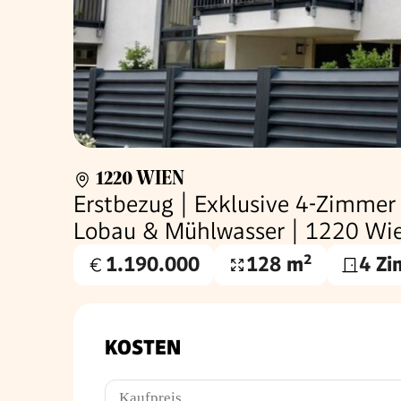
1220 WIEN
Erstbezug | Exklusive 4-Zimmer
Lobau & Mühlwasser | 1220 Wi
1.190.000
128 m²
4 Z
Kaufpreis
Wohnfläche
€
KOSTEN
Kaufpreis