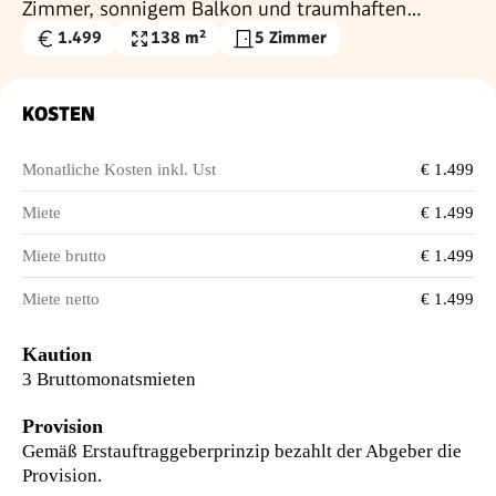
Zimmer, sonnigem Balkon und traumhaften
Ausblick in Grazer Bestbezirk Waltendorf -
1.499
138 m²
5 Zimmer
Gesamtmiete
Wohnfläche
Provisionsfrei!
€
KOSTEN
Monatliche Kosten inkl. Ust
€ 1.499
Miete
€ 1.499
Miete brutto
€ 1.499
Miete netto
€ 1.499
Kaution
3 Bruttomonatsmieten
Provision
Gemäß Erstauftraggeberprinzip bezahlt der Abgeber die
Provision.