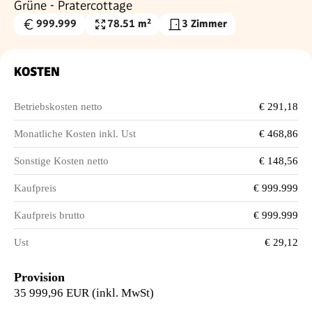
Grüne - Pratercottage
999.999
78.51 m²
3 Zimmer
Kaufpreis
Wohnfläche
€
KOSTEN
Betriebskosten netto
€ 291,18
Monatliche Kosten inkl. Ust
€ 468,86
Sonstige Kosten netto
€ 148,56
Kaufpreis
€ 999.999
Kaufpreis brutto
€ 999.999
Ust
€ 29,12
Provision
35 999,96 EUR (inkl. MwSt)