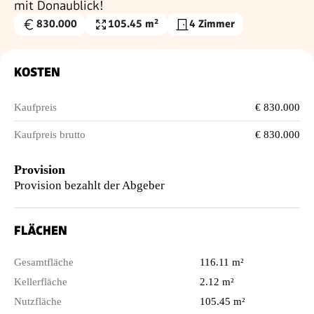
mit Donaublick!
830.000
105.45 m²
4 Zimmer
Kaufpreis
Nutzfläche
€
KOSTEN
Kaufpreis
€ 830.000
Kaufpreis brutto
€ 830.000
Provision
Provision bezahlt der Abgeber
FLÄCHEN
Gesamtfläche
116.11 m²
Kellerfläche
2.12 m²
Nutzfläche
105.45 m²