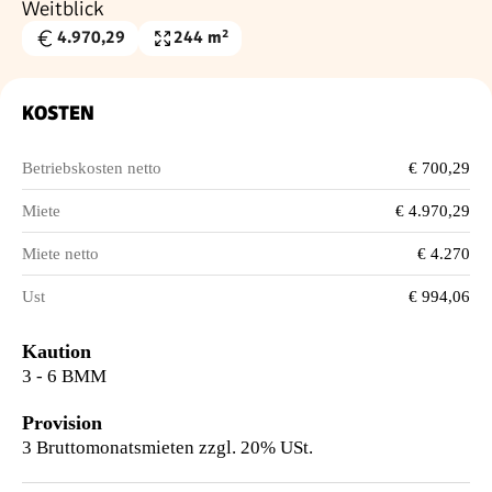
Weitblick
4.970,29
244 m²
Gesamtmiete
Nutzfläche
€
KOSTEN
Betriebskosten netto
€ 700,29
Miete
€ 4.970,29
Miete netto
€ 4.270
Ust
€ 994,06
Kaution
3 - 6 BMM
Provision
3 Bruttomonatsmieten zzgl. 20% USt.