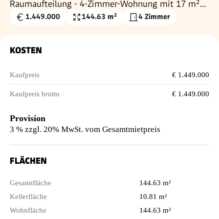
Raumaufteilung - 4-Zimmer-Wohnung mit 17 m²
Terrasse, Erstbezug, luxuriöser Neubau mit
1.449.000
144.63 m²
4 Zimmer
Kaufpreis
Wohnfläche
erstklassiger Ausstattung & Garage
€
KOSTEN
Kaufpreis
€ 1.449.000
Kaufpreis brutto
€ 1.449.000
Provision
3 % zzgl. 20% MwSt. vom Gesamtmietpreis
FLÄCHEN
Gesamtfläche
144.63 m²
Kellerfläche
10.81 m²
Wohnfläche
144.63 m²