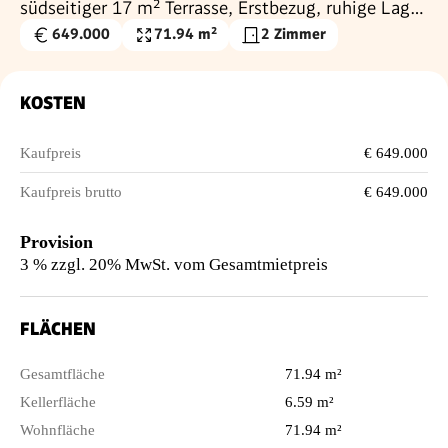
südseitiger 17 m² Terrasse, Erstbezug, ruhige Lage
im Dachgeschoss ohne Schrägen
649.000
71.94 m²
2 Zimmer
Kaufpreis
Wohnfläche
€
KOSTEN
Kaufpreis
€ 649.000
Kaufpreis brutto
€ 649.000
Provision
3 % zzgl. 20% MwSt. vom Gesamtmietpreis
FLÄCHEN
Gesamtfläche
71.94 m²
Kellerfläche
6.59 m²
Wohnfläche
71.94 m²