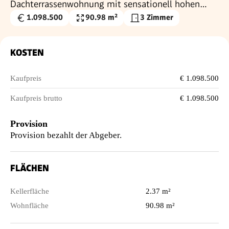
Dachterrassenwohnung mit sensationell hohen
Decken!
1.098.500
90.98 m²
3 Zimmer
Kaufpreis
Wohnfläche
€
KOSTEN
Kaufpreis
€ 1.098.500
Kaufpreis brutto
€ 1.098.500
Provision
Provision bezahlt der Abgeber.
FLÄCHEN
Kellerfläche
2.37 m²
Wohnfläche
90.98 m²